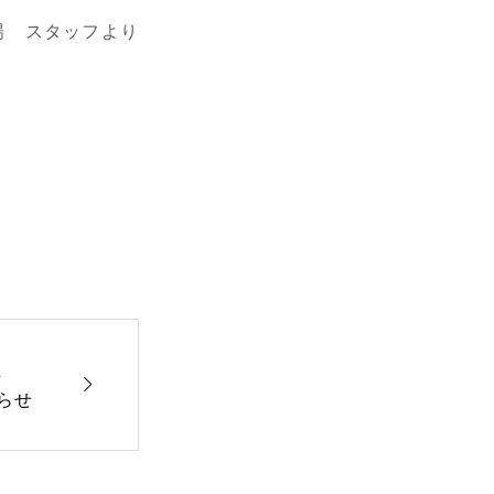
場 スタッフより
止

らせ