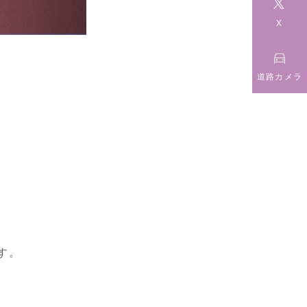

X

道路カメラ
す。