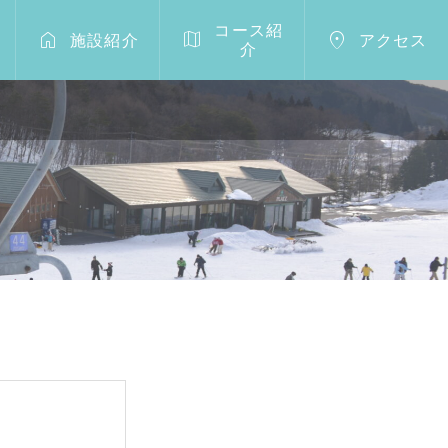
コース紹



施設紹介
アクセス
介