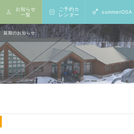
お知らせ
ご予約カ



summerOSA
一覧
レンダー
定 延期のお知らせ