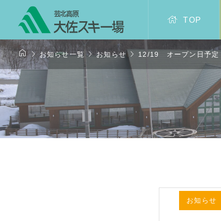

TOP




お知らせ一覧
お知らせ
12/19 オープン日予
お知らせ