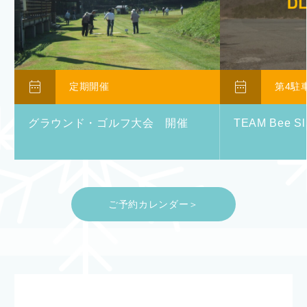


定期開催
第4駐
グラウンド・ゴルフ大会 開催
TEAM Bee Sl
ご予約カレンダー＞