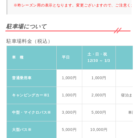
※昨シーズン用の表示となります。変更ございますので、ご注意くだ
駐車場について
駐車場料金（税込）
土・日・祝
車 種
平日
12/30 ～ 1/3
普通乗用車
1,000円
1,000円
キャンピングカー※1
1,000円
2,000円
寝泊まり
中型・マイクロバス※
3,000円
5,000円
車両長
大型バス※
5,000円
10,000円