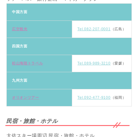
中国方面
広交観光
Tel.082-207-0001
（広島）
四国方面
松山海陸トラベル
Tel.089-989-3210
（愛媛）
九州方面
オリオンツアー
Tel.092-477-9100
（福岡）
民宿・旅館・ホテル
大佐スキー場周辺 民宿・旅館・ホテル