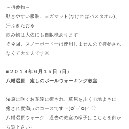
～持参物～
動きやすい服装、ヨガマット(なければバスタオル)、
汗ふきたおる
飲み物は大佐にも自販機あります
※今回、スノーボード一は使用しませんので持参され
なくて大丈夫です※
■２０１４年６月１５日（日）
八幡湿原 癒しのポールウォーキング教室
湿原に咲くお花達に癒され、草原を歩く心地よさに
癒され度満点のコースです╰(✿´⌣`✿)╯♡
八幡湿原ウォーク 過去の教室の様子はこちらを御か
ら覧下さい↓