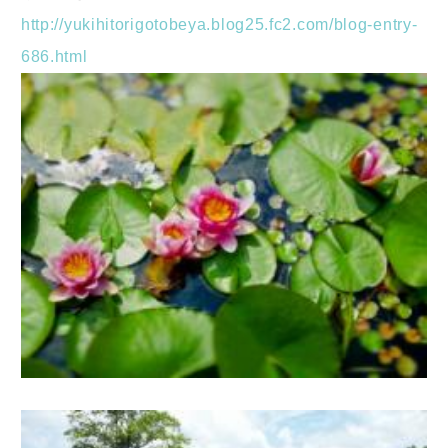
http://yukihitorigotobeya.blog25.fc2.com/blog-entry-
686.html