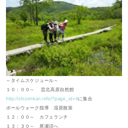
～タイムスケジュール～
１０：００～ 芸北高原自然館
http://shizenkan.info/?page_id=4
に集合
ポールウォーク指導 湿原散策
１２：００～ カフェランチ
１３：３０～ 尾瀬沼へ