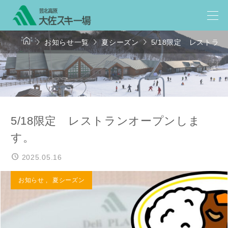




お知らせ一覧
夏シーズン
5/18限定 レストラ
5/18限定 レストランオープンしま
す。
2025.05.16
お知らせ
,
夏シーズン