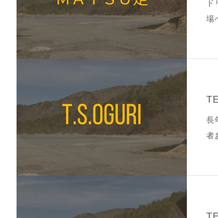
ド
場
ま
T
長
者
T