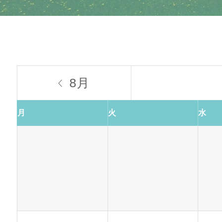
8月

月
火
水