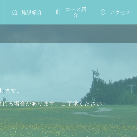
コース紹



施設紹介
アクセス
介
します。
遅れる場合があります。ご了承ください。