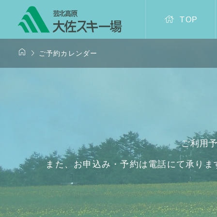

TOP


ご予約カレンダー
ご利用
また、お申込み・予約は電話にて承りま