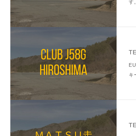
す
T
E
キ
G 
T