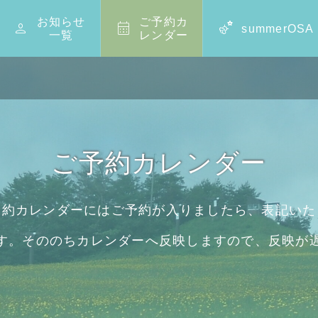
お知らせ
ご予約カ



summerOSA
一覧
レンダー
ご予約カレンダー
予約カレンダーにはご予約が入りましたら、表記いた
す。そののちカレンダーへ反映しますので、反映が