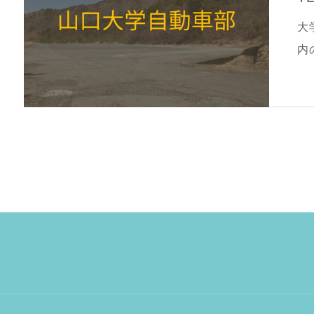
大
内
質