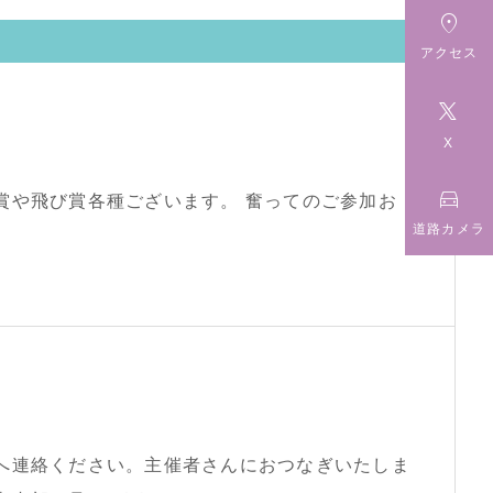

アクセス

X

種ございます。 奮ってのご参加お
道路カメラ
へ連絡ください。主催者さんにおつなぎいたしま