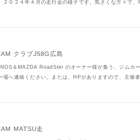
。２０２４年４月の走行会の様子です。気さくな方々で、車内部
ˋ*)و✧*｡ﾋｬｯﾎｩ(*´˘`*)٩(ˊᗜˋ*)و
EAM クラブJ58G広島
UNOS＆MAZDA RoadSter のオーナー様が集う、
ー場へ連絡ください。または、HPがありますので、主催者と
HIROSHIMA HP&nb
EAM MATSU走