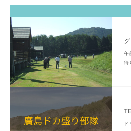
グ
午
T
ド