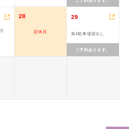
ご予約あります。


28
29
大
定休日
第4駐車場貸出し
ご予約あります。