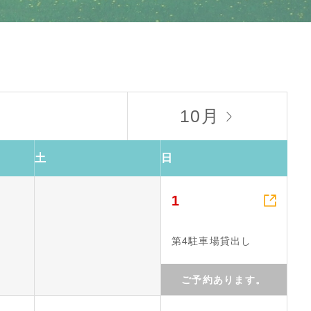
10月

土
日

1
第4駐車場貸出し
ご予約あります。