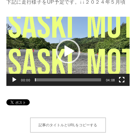
下記に走行様子をUP予定です。↓↓２０２４年５月頃
動
画
プ
レ
ー
ヤ
ー
00:00
04:08
記事のタイトルとURLをコピーする