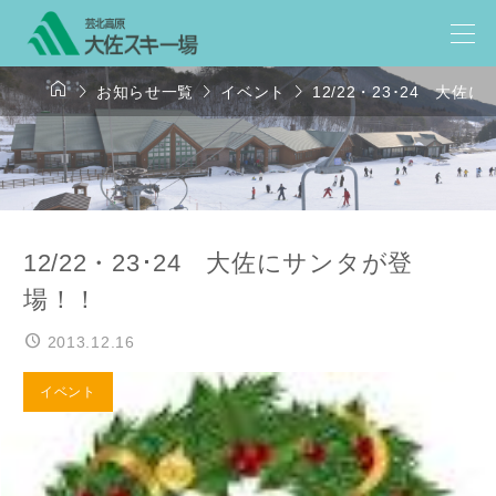




お知らせ一覧
イベント
12/22・23･24 大
12/22・23･24 大佐にサンタが登
場！！
2013.12.16
イベント