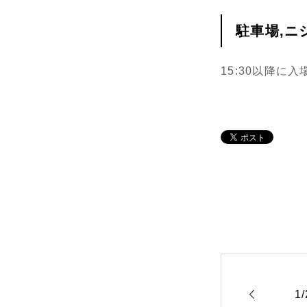
駐車場,ニ
15:30以降に

1