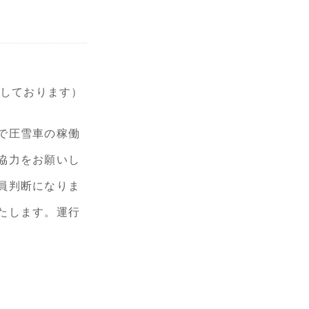
定しております）
で圧雪車の稼働
協力をお願いし
員判断になりま
たします。運行