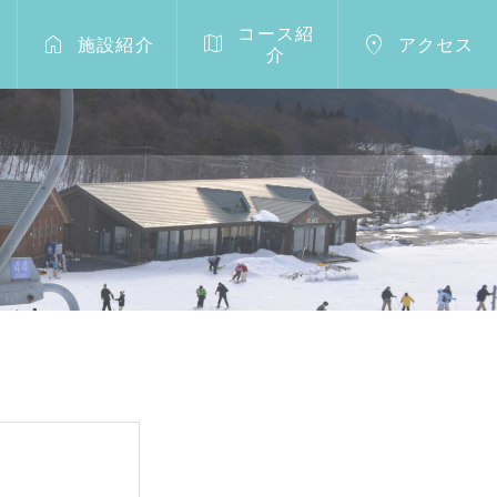
コース紹



施設紹介
アクセス
介