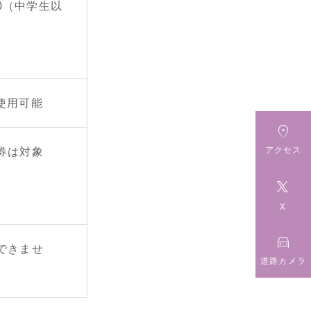
0（中学生以
の使用可能

アクセス
券は対象

X

できませ
道路カメラ