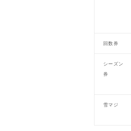
回数券
シーズン
券
雪マジ