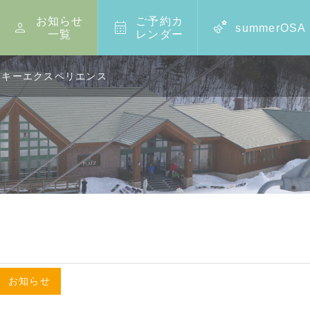
お知らせ
ご予約カ



summerOSA
一覧
レンダー
トスキーエクスペリエンス
,
お知らせ