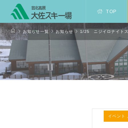

TOP




お知らせ一覧
お知らせ
1/25 ニジイロナイ
イベント