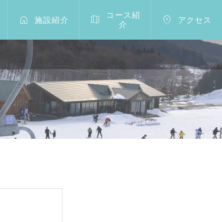
コース紹



施設紹介
アクセス
介