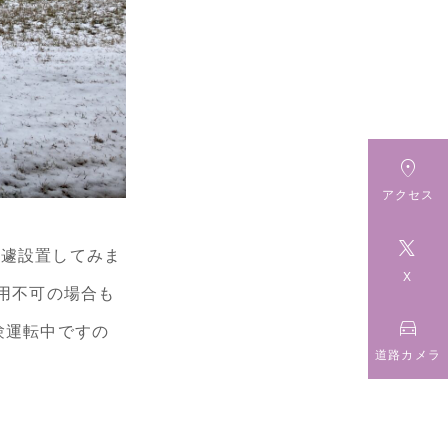

アクセス

急遽設置してみま
X
使用不可の場合も

験運転中ですの
道路カメラ