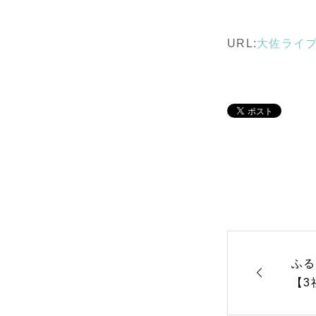
URL:
大佐ライ
ふ

【3
内