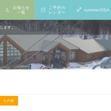
お知らせ
ご予約カ



summerOSA
一覧
レンダー
します。
,
その他