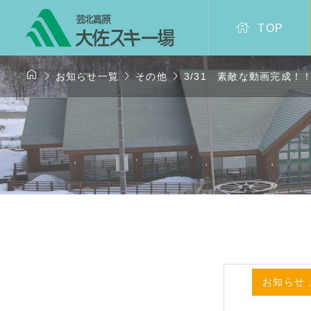

TOP




お知らせ一覧
その他
3/31 素敵な動画完成
お知らせ