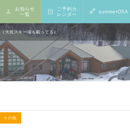
お知らせ
ご予約カ



summerOSA
一覧
レンダー
！！（大佐スキー場も載ってる）
,
その他