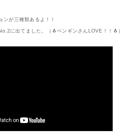
ョンが三種類あるよ！！
o.2に出てました。（🐧ペンギンさんLOVE！！🐧）