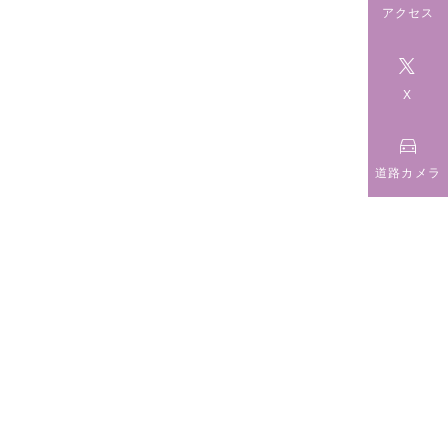
アクセス

X

道路カメラ