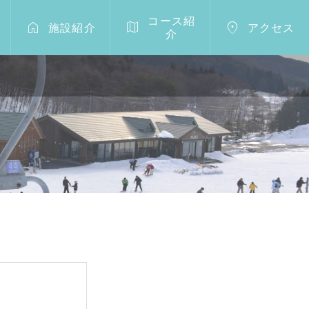
コース紹



施設紹介
アクセス
介