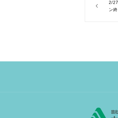
2/

ン終