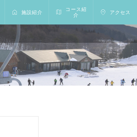
コース紹



施設紹介
アクセス
介