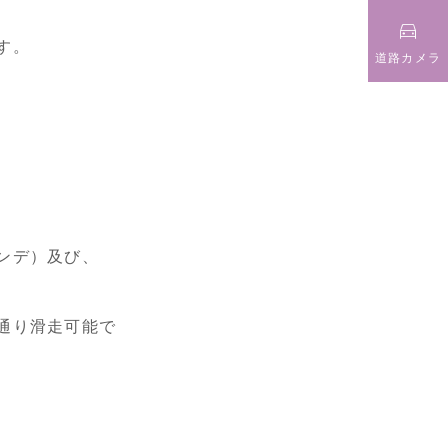

す。
道路カメラ
ンデ）及び、
通り滑走可能で