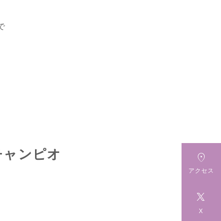
で
チャンピオ

アクセス

X