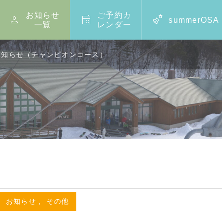
お知らせ
ご予約カ



summerOSA
一覧
レンダー
のお知らせ（チャンピオンコース）
,
お知らせ
,
その他