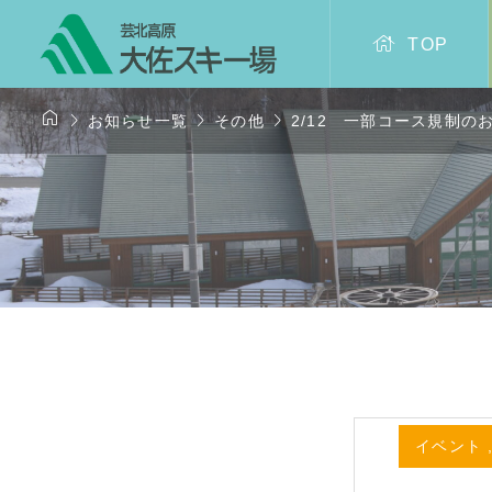

TOP




お知らせ一覧
その他
2/12 一部コース規制
イベント