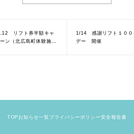
11.12 リフト券半額キャ
1/14 感謝リフト１０
ーン（北広島町体験施設
デー 開催
）延期について
TOP
お知らせ一覧
プライバシーポリシー
安全報告書