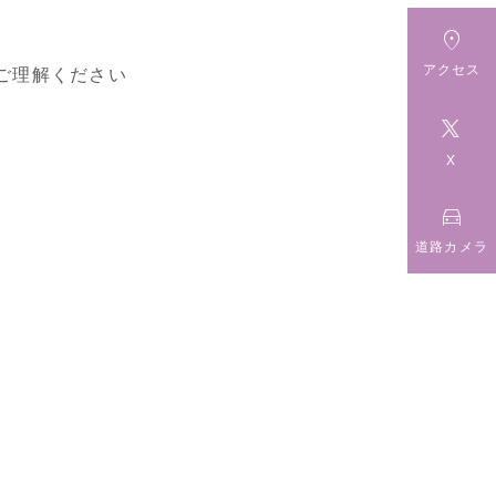

アクセス
ご理解ください

X

道路カメラ