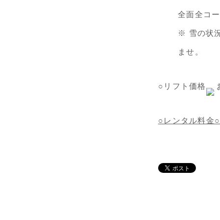
全面全コ
※ 雪の状
ませ。
○リフト価格
○レンタル料金