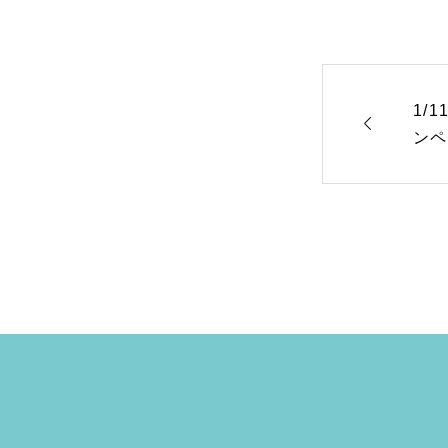
1/

ンペ
事業