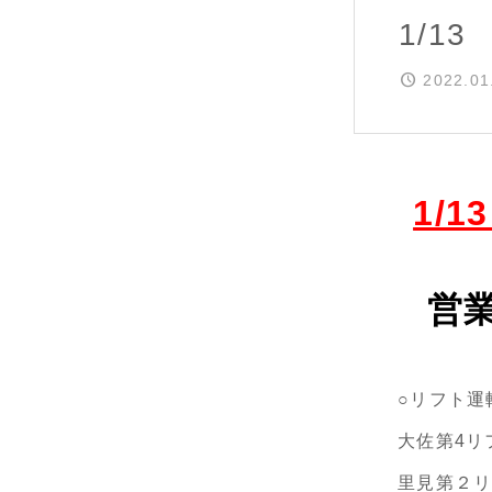
1/1
2022.01
1/1
営業
○リフト運
大佐第4リフ
里見第２リ