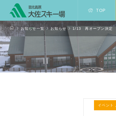

TOP




お知らせ一覧
お知らせ
1/13 再オープン決定
イベント