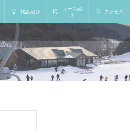
コース紹



施設紹介
アクセス
介