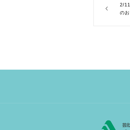
2/

のお