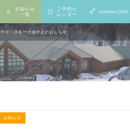
お知らせ
ご予約カ



summerOSA
一覧
レンダー
のボード・スキー大会中止のおしらせ
,
お知らせ