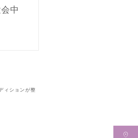
大会中
ディションが整
