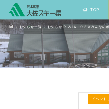

TOP




お知らせ一覧
お知らせ
2/16 ＯＳＡみんな
イベント