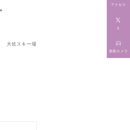
アクセス
。

X

大佐スキー場
道路カメラ