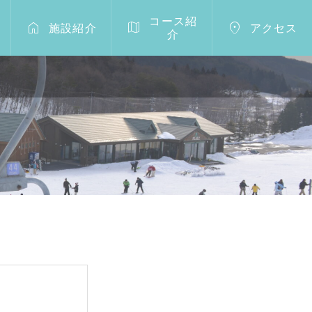
コース紹



施設紹介
アクセス
介