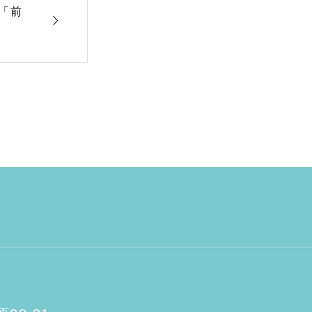
の「前
