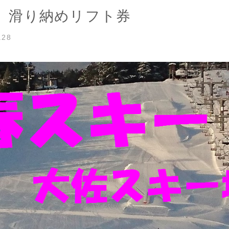
～ 滑り納めリフト券
.28