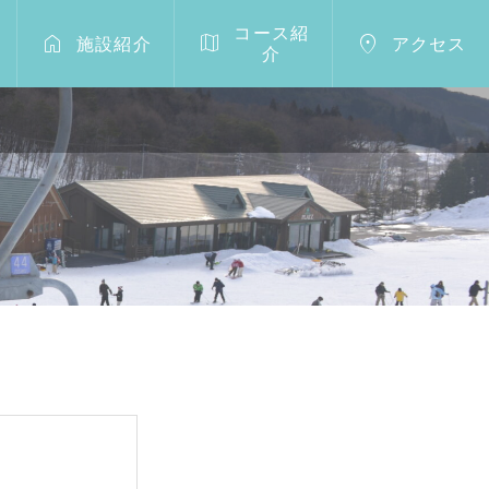
コース紹



施設紹介
アクセス
介