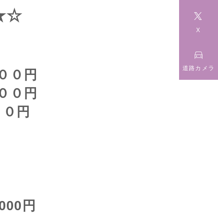
★☆

X

道路カメラ
００円
００円
０円
00円