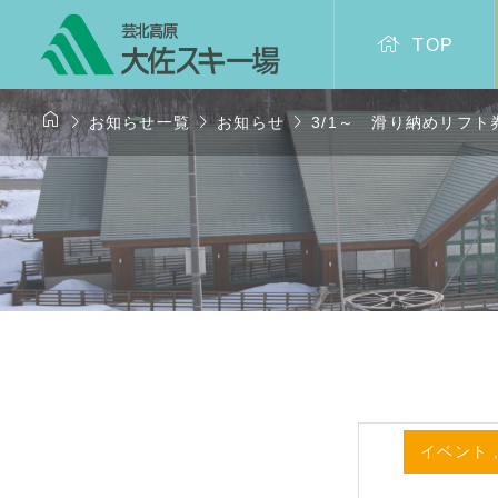

TOP




お知らせ一覧
お知らせ
3/1～ 滑り納めリフト
イベント