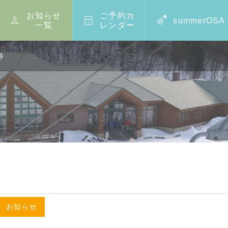
お知らせ
ご予約カ



summerOSA
一覧
レンダー
券
,
お知らせ