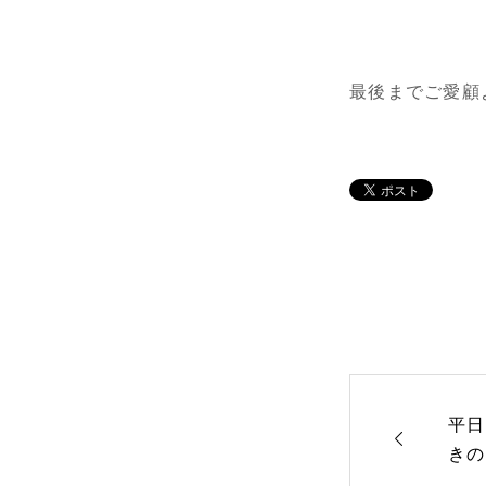
最後までご愛顧
平日

きの
円！