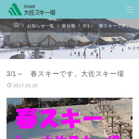




お知らせ一覧
未分類
3/1～ 春スキーです。大
3/1～ 春スキーです。大佐スキー場
2017.02.26