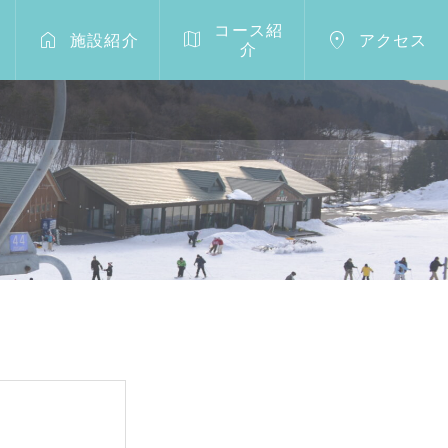
コース紹



施設紹介
アクセス
介