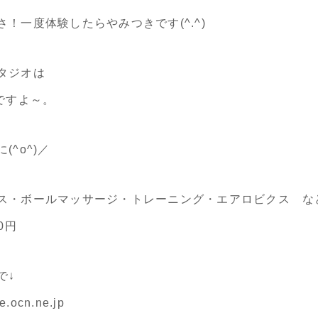
！一度体験したらやみつきです(^.^)
タジオは
ですよ～。
(^o^)／
ス・ボールマッサージ・トレーニング・エアロビクス な
0円
で↓
.ocn.ne.jp