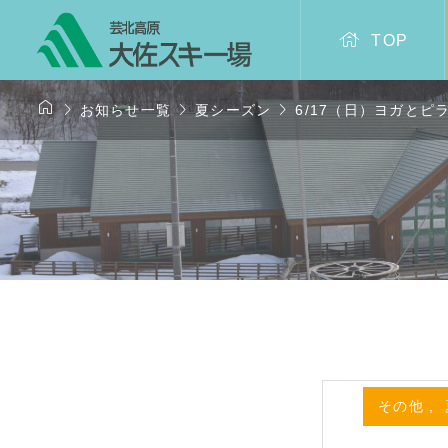

TOP




お知らせ一覧
夏シーズン
6/17（日）ヨガとピ
その他
,