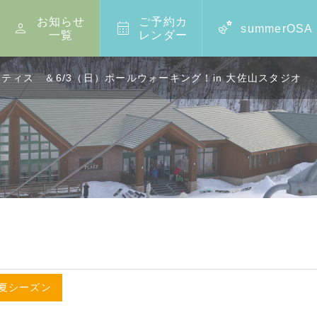
お知らせ
ご予約カ



summerOSA
一覧
レンダー
ラティス ＆6/3（日）ポールウォーキング！in 大佐山スタジオ
夏シーズン