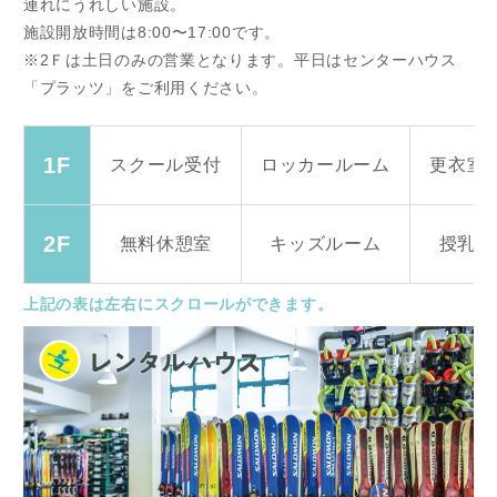
連れにうれしい施設。
施設開放時間は8:00〜17:00です。
※2Ｆは土日のみの営業となります。平日はセンターハウス
「プラッツ」をご利用ください。
1F
スクール
受付
ロッカールーム
更衣室
2F
無料休憩室
キッズルーム
授乳ル
上記の表は左右にスクロールができます。