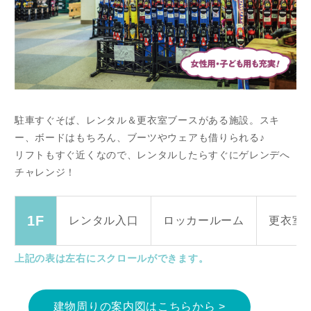
駐車すぐそば、レンタル＆更衣室ブースがある施設。スキ
ー、ボードはもちろん、ブーツやウェアも借りられる♪
リフトもすぐ近くなので、レンタルしたらすぐにゲレンデへ
チャレンジ！
1F
レンタル
入口
ロッカールーム
更衣室
上記の表は左右にスクロールができます。
建物周りの案内図はこちらから >