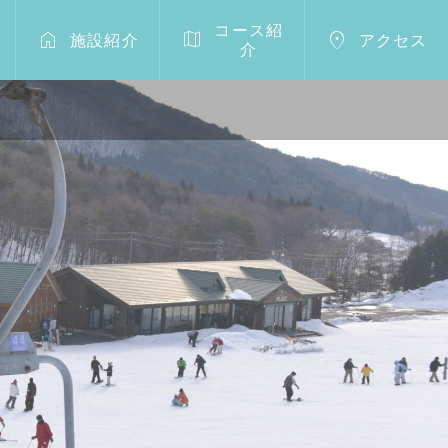
コース紹



施設紹介
アクセス
介