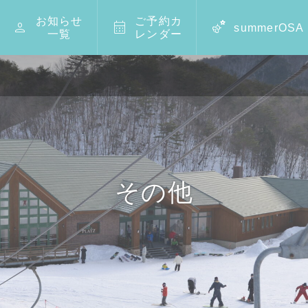
お知らせ
ご予約カ



summerOSA
一覧
レンダー
その他