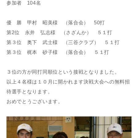
参加者 104名
優 勝 甲村 昭美様 （落合会） 50打
第2位 永井 弘志様 （さざんか） ５１打
第３位 奥下 武士様 （三谷クラブ） ５１打
第３位 梶本 砂子様 （落合会） ５１打
３位の方が同打同順位という接戦となりました。
以上４名様は１０月に開かれます決戦大会への無料招
待選手となります。
おめでとうございます。