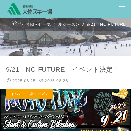




お知らせ一覧
夏シーズン
9/21 NO FUTUR
9/21 NO FUTURE イベント決定！
2025.08.25
2025.08.26
イベント
,
夏シーズン