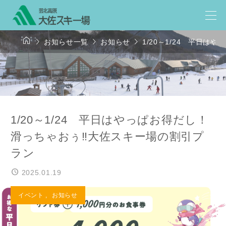




お知らせ一覧
お知らせ
1/20～1/24 平日
1/20～1/24 平日はやっぱお得だし！
滑っちゃおぅ‼大佐スキー場の割引プ
ラン
2025.01.19
イベント
,
お知らせ