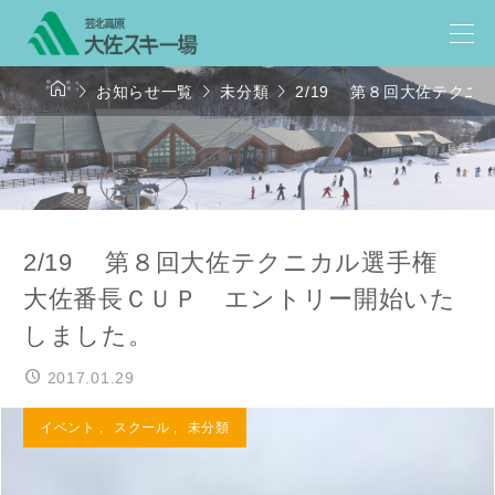




お知らせ一覧
未分類
2/19 第８回大佐テク
2/19 第８回大佐テクニカル選手権
大佐番長ＣＵＰ エントリー開始いた
しました。
2017.01.29
イベント
,
スクール
,
未分類