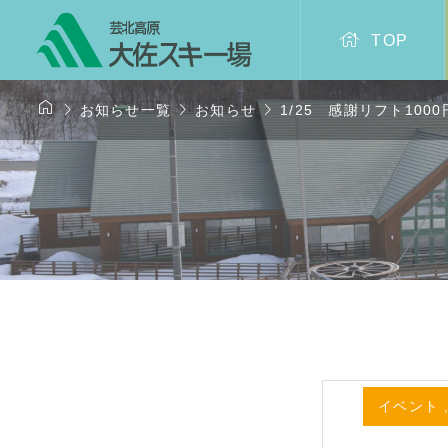

TOP




お知らせ一覧
お知らせ
1/25 感謝リフト100
イベント