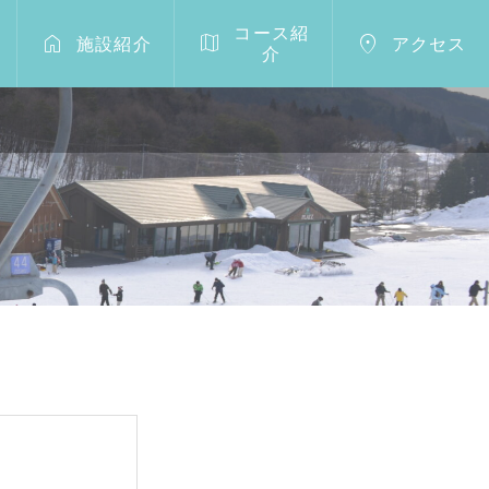
コース紹



施設紹介
アクセス
介