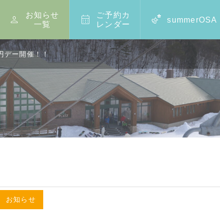
お知らせ
ご予約カ



summerOSA
一覧
レンダー
0円デー開催！！
,
お知らせ