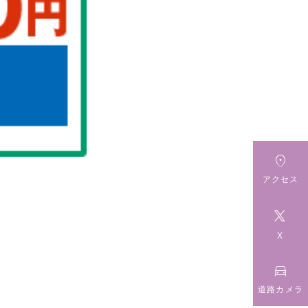

アクセス

X

道路カメラ