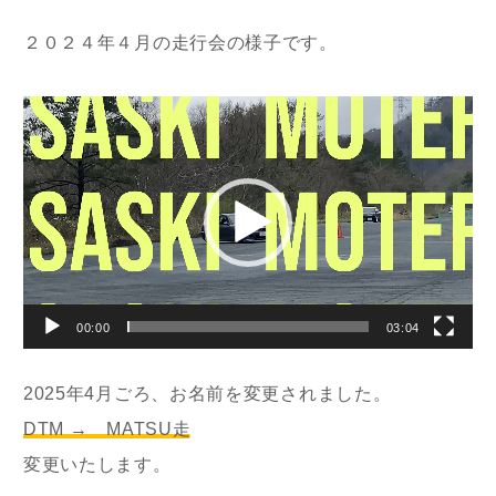
２０２４年４月の走行会の様子です。
動
画
プ
レ
ー
ヤ
ー
00:00
03:04
2025年4月ごろ、お名前を変更されました。
DTM → MATSU走
変更いたします。