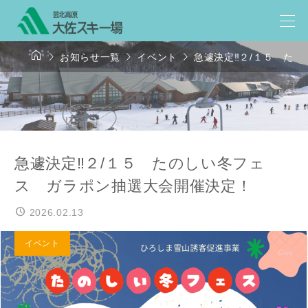




お知らせ一覧
イベント
急遽決定‼２/１５ た
急遽決定‼２/１５ たのしい冬フェ
ス ガラポン抽選大会開催決定！
2026.02.13
イベント